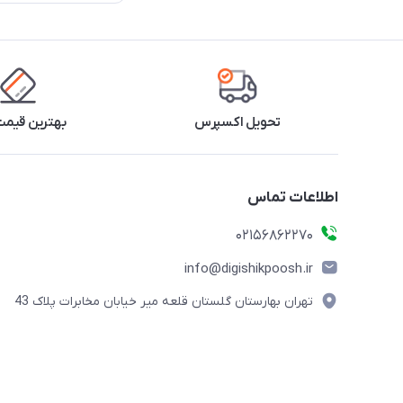
تحویل اکسپرس
بهترین قیمت 
اطلاعات تماس
02156862270
info@digishikpoosh.ir
تهران بهارستان گلستان قلعه میر خیابان مخابرات پلاک 43