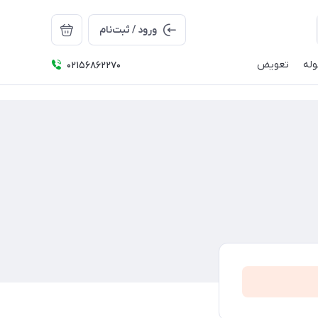
ورود / ثبت‌نام
له
تعویض
02156862270