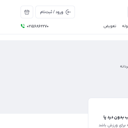
ورود / ثبت‌نام
له
تعویض
02156862270
دانه
 بدون درد پا
ه برای ورزش باشد