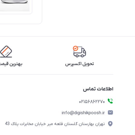
تحویل اکسپرس
بهترین قیمت 
اطلاعات تماس
02156862270
info@digishikpoosh.ir
تهران بهارستان گلستان قلعه میر خیابان مخابرات پلاک 43