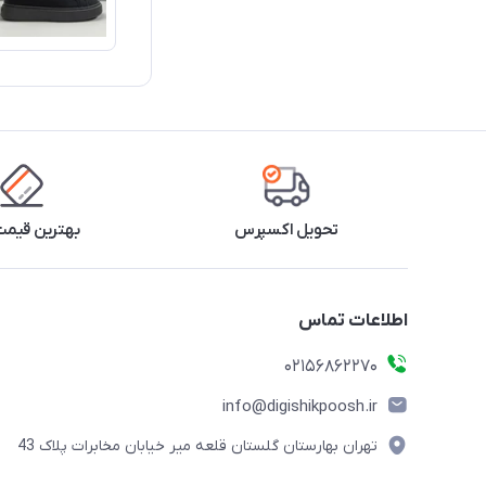
تحویل اکسپرس
بهترین قیمت 
اطلاعات تماس
02156862270
info@digishikpoosh.ir
تهران بهارستان گلستان قلعه میر خیابان مخابرات پلاک 43