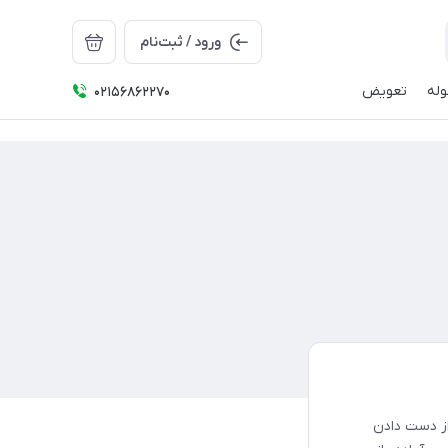
ورود / ثبت‌نام
له
تعویض
02156862270
از دست دادن