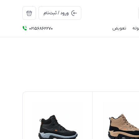
ورود / ثبت‌نام
له
تعویض
02156862270