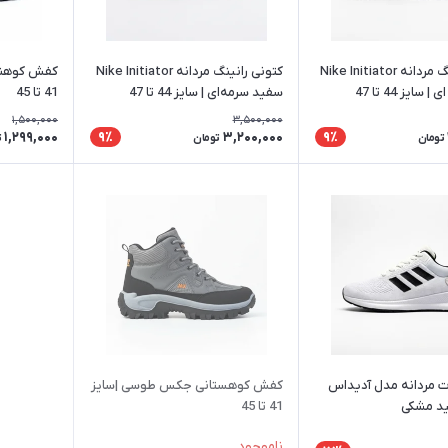
کتونی رانینگ مردانه Nike Initiator
کتونی رانینگ مردانه Nike Initiator
کفش کوهنو
ایز 44 تا 47
سفید سرمه‌ای | سایز 44 تا 47
41 تا 45
1,500,000
3,500,000
1,299,000
3,200,000
9٪
9٪
تومان
تومان
ت
ت مردانه مدل آدیداس
کفش کوهستانی جکس طوسی |سایز
ید مشکی
41 تا 45
ناموجود