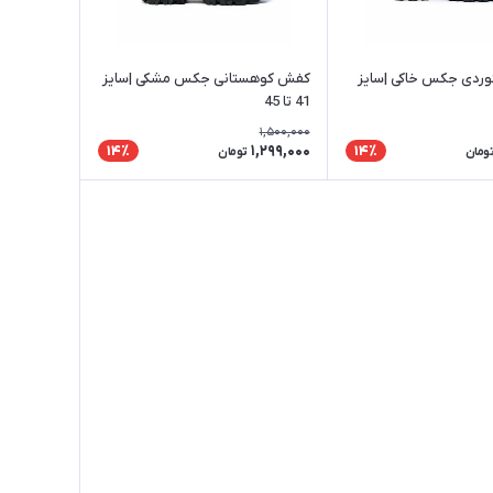
ردی جکس خاکی |سایز
کفش کوهستانی جکس مشکی |سایز
41 تا 45
1,500,000
1,299,000
14٪
14٪
ومان
تومان