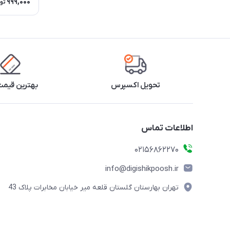
999,000
تو
تحویل اکسپرس
بهترین قیمت 
اطلاعات تماس
02156862270
info@digishikpoosh.ir
تهران بهارستان گلستان قلعه میر خیابان مخابرات پلاک 43