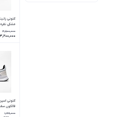
مشکی نقره ای | س
3,500,000
3,200,000
کتونی اسپر
فالکون سف
1,199,000