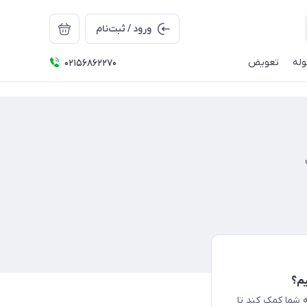
ورود / ثبت‌نام
له
تعویض
02156862270
یم؟
 شما کمک کند تا