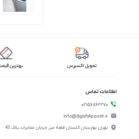
تحویل اکسپرس
بهترین قیمت 
اطلاعات تماس
02156862270
info@digishikpoosh.ir
تهران بهارستان گلستان قلعه میر خیابان مخابرات پلاک 43