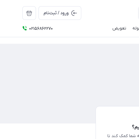
ورود / ثبت‌نام
له
تعویض
02156862270
یم؟
 شما کمک کند تا