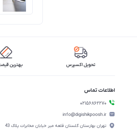
تحویل اکسپرس
بهترین قیمت 
اطلاعات تماس
02156862270
info@digishikpoosh.ir
تهران بهارستان گلستان قلعه میر خیابان مخابرات پلاک 43