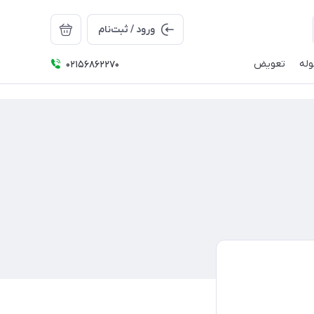
ورود / ثبت‌نام
له
تعویض
02156862270