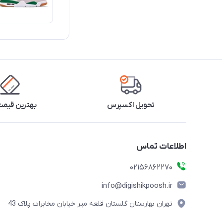
تحویل اکسپرس
بهترین قیمت 
اطلاعات تماس
02156862270
info@digishikpoosh.ir
تهران بهارستان گلستان قلعه میر خیابان مخابرات پلاک 43