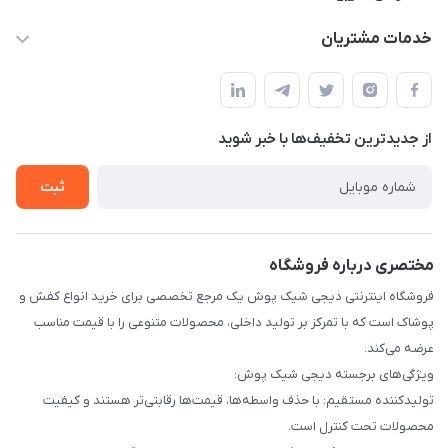
info@digishikpoosh.ir
حساب کاربری
خدمات مشتریان
تهران بهارستان گلستان قلعه میر خیابان مخابرات پلاک 43
مجله فروشگاه
قوانین و مقررات
لیست محصولات
حریم خصوصی
درباره ما
از جدید‌ترین تخفیف‌ها با‌ خبر شوید
راهنما
تماس با ما
ثبت
مختصری درباره فروشگاه
فروشگاه اینترنتی دیجی شیک پوش یک مرجع تخصصی برای خرید انواع کفش و
پوشاک است که با تمرکز بر تولید داخلی، محصولات متنوعی را با قیمت مناسب
عرضه می‌کند.
ویژگی‌های برجسته دیجی شیک پوش:
تولیدکننده مستقیم: با حذف واسطه‌ها، قیمت‌ها رقابتی‌تر هستند و کیفیت
محصولات تحت کنترل است.