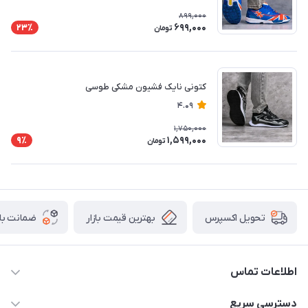
899,000
699,000
23٪
تومان
کتونی نایک فشیون مشکی طوسی
4.09
1,750,000
1,599,000
9٪
تومان
بهترین قیمت بازار
ضمانت باز
تحویل اکسپرس
اطلاعات تماس
02156862270
دسترسی سریع