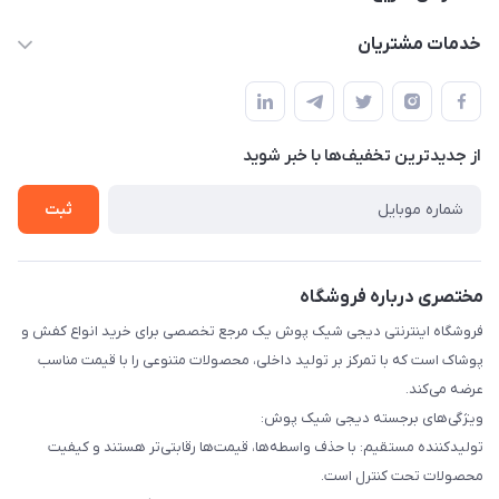
info@digishikpoosh.ir
حساب کاربری
خدمات مشتریان
تهران بهارستان گلستان قلعه میر خیابان مخابرات پلاک 43
مجله فروشگاه
قوانین و مقررات
لیست محصولات
حریم خصوصی
درباره ما
از جدید‌ترین تخفیف‌ها با‌ خبر شوید
راهنما
تماس با ما
ثبت
مختصری درباره فروشگاه
فروشگاه اینترنتی دیجی شیک پوش یک مرجع تخصصی برای خرید انواع کفش و
پوشاک است که با تمرکز بر تولید داخلی، محصولات متنوعی را با قیمت مناسب
عرضه می‌کند.
ویژگی‌های برجسته دیجی شیک پوش:
تولیدکننده مستقیم: با حذف واسطه‌ها، قیمت‌ها رقابتی‌تر هستند و کیفیت
محصولات تحت کنترل است.