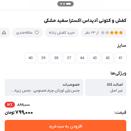
کفش و کتونی آدیداس اکسترا سفید مشکی
خرید کفش زنانه
علاقه‌مندی
از 23 نظر
سایز
40
39
38
37
44
43
42
41
ویژگی‌ها
اصالت کالا
خصوصیات
غیر اصل
جنس:پلی اورتان.چرم مصنوعی ، جنس زیره:پلی اورتان ، ویژگی‌های زیره.انعطاف پذیر ، قابلیت ارتجاعی ، قابلیت گردش هوا ، کاهش فشار وارده ، مقاوم در برابر سایش ، کفی ، قابلیت ارتجاعی ، ساده ، قابلیت گردش هوا ، قابل تعویض ، نحوه بسته شدن کفش ، بندی ، ویژگی‌های تخصصی کفش ، مقاوم در برابر سایش ، قابلیت گردش هوا ، کاهش فشارهای وارده ، انعطاف پذیر ، جزئیات ، کف دوخت. گردش مناسب هوا و ضد تعریق. وزن مناسب. دارای سایز بندی استاندارد. دارای استاندارد BQS در طراحی ارگونومیک. قالب استاندارد و کاملا طبی جهت کاهش فشارهای وارده و رفع خستگی. دارای وزن سبک و زیره فوق العاده راحت. مناسب برای پیاده روی روزمره و ایستادن های طولانی مدت. مناسب برای استایل های ، اسپرت و اسپرت کلاسیک. ، نگهداری ، قابل شست و شو در ماشین لباسشویی به وسیله توری محافظ.
12٪
899,000
799,000
قیمت:
تومان
افزودن به سبدخرید