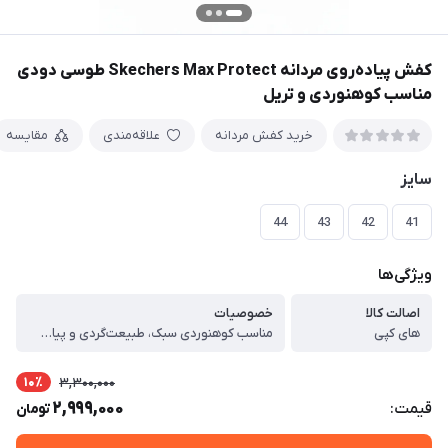
کفش پیاده‌روی مردانه Skechers Max Protect طوسی دودی
مناسب کوهنوردی و تریل
خرید کفش مردانه
علاقه‌مندی
مقایسه
سایز
44
43
42
41
ویژگی‌ها
اصالت کالا
خصوصیات
های کپی
مناسب کوهنوردی سبک، طبیعت‌گردی و پیاده‌روی ، رویه ترکیبی از چرم مصنوعی مقاوم و پارچه تنفس‌پذیر ، زیره لاستیکی ضدلغزش با دوام بالا ، طراحی اسپرت و ارگونومیک ، کفی نرم و راحت مناسب استفاده طولانی‌مدت ، بند مقاوم برای فیکس شدن بهتر پا ، مقاوم در برابر سایش و شرایط محیطی ، مناسب استفاده روزمره و فضای باز ، کاربردها ، کفش مناسب کوهنوردی سبک ، کفش طبیعت‌گردی مردانه ، کفش پیاده‌روی روزانه ، کفش اسپرت مردانه مقاوم
10٪
3,300,000
2,999,000
قیمت:
تومان