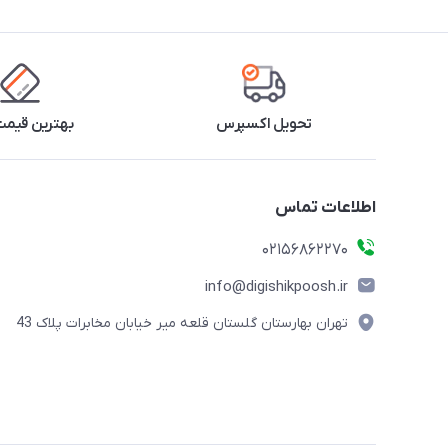
تحویل اکسپرس
بهترین قیمت 
اطلاعات تماس
02156862270
info@digishikpoosh.ir
تهران بهارستان گلستان قلعه میر خیابان مخابرات پلاک 43