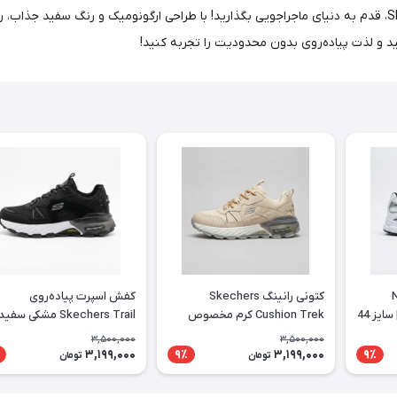
با کفش کوهنوردی و طبیعت‌گردی مردانه Skechers Max Protect، قدم به دنیای ماجراجویی بگذارید! با طراحی ارگونو
ید و لذت پیاده‌روی بدون محدودیت را تجربه کنید!
 Nike
کتونی رانینگ Skechers
کفش اسپرت پیاده‌روی
Initiator سفید سرمه‌ای | سایز 44
Cushion Trek کرم مخصوص
Skechers Trail مشکی سفید
استفاده روزانه
3,500,000
3,500,000
3,199,000
3,199,000
9٪
9٪
تومان
تومان