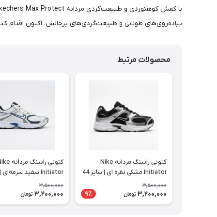
پیاده‌روی‌های طولانی و طبیعت‌گردی‌های پرچالش. اکنون اقدام کن
محصولات مرتبط
کتونی رانینگ مردانه Nike
کتونی رانینگ مردانه
Initiator مشکی نقره ای | سایز 44
تا 47
تا 47
3,500,000
3,500,000
3,200,000
3,200,000
9٪
تومان
تومان