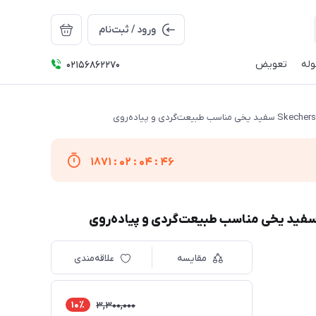
ورود / ثبت‌نام
له
تعویض
02156862270
1871
:
02
:
04
:
46
مقایسه
علاقه‌مندی
10٪
3,300,000