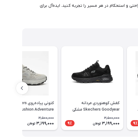
میک و رنگ سفید جذاب، راحتی و استحکام در هر مسیر را تجربه کنید. ایده‌آل برای
کفش کوهنوردی مردانه
کتونی پیاده‌روی Skechers
Skechers Goodyear مشکی
Cushion Adventure طوسی
مناسب طبیعت‌گردی و پیاده‌روی
مناسب استفاده روزمره
3,500,000
3,500,000
3,199,000
3,199,000
9٪
9٪
9٪
تومان
تومان