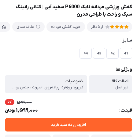
کفش ورزشی مردانه نایک P6000 سفید آبی | کتانی رانینگ
سبک و راحت با طراحی مدرن
خرید کفش مردانه
علاقه‌مندی
از 5 نظر
سایز
44
43
42
41
ویژگی‌ها
اصالت کالا
خصوصیات
غیر اصل
کاربری: روزمره، پیاده‌روی، اسپرت ، جنس رویه: پارچه مش (Mesh) تنفس‌پذیر به‌همراه لایه‌های مصنوعی مقاوم ، جنس زیره: سبک با انعطاف‌پذیری بالا ، کفی داخلی: نرم و راحت، مناسب استفاده طولانی‌مدت ، نوع بستن: بندی ، وزن: سبک، مناسب راه رفتن طولانی ، قابلیت گردش هوا: دارد (کاهش تعریق پا) ، مقاومت زیره: مقاوم در برابر سایش ، فرم پنجه: استاندارد، بدون فشار به انگشتان ، ویژگی‌ها: ، طراحی ارگونومیک برای کاهش خستگی پا ، جذب ضربه مناسب در ناحیه پاشنه ، مناسب استفاده روزانه و فعالیت‌های سبک ، کیفیت ساخت مناسب نسبت به قیمت ، تولید داخل با کنترل کیفی مناسب ، مناسب برای: ، استفاده روزمره ، پیاده‌روی ، محل کار و فعالیت‌های شهری ، استایل اسپرت و کژوال ، راهنمای سایزبندی کتونی (تولید ایران) ، برای انتخاب سایز مناسب، طول پای خود را از پشت پاشنه تا نوک بلندترین انگشت (بر حسب سانتی‌متر) اندازه‌گیری کرده و با جدول زیر تطبیق دهید: ، سایز کفش طول پا (سانتی‌متر) ، 41 26 ، 42 26.5 ، 43 27 ، 44 27.5 ، نکات مهم انتخاب سایز: ، اگر بین دو سایز هستید، پیشنهاد می‌شود سایز بزرگ‌تر را انتخاب کنید. ، برای استفاده روزمره یا پیاده‌روی طولانی، انتخاب نیم تا یک سانتی‌متر فضای اضافه در پنجه توصیه می‌شود. ، این مدل دارای قالب استاندارد ایرانی است و مناسب پاهای معمولی می‌باشد. ، امکان اختلاف جزئی (±۳ میلی‌متر) در تولید وجود دارد.
6٪
1,699,000
1,599,000
قیمت:
تومان
افزودن به سبدخرید