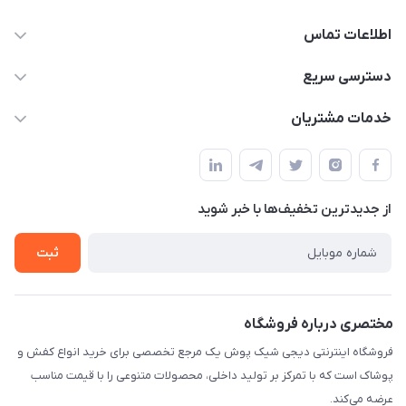
اطلاعات تماس
02156862270
دسترسی سریع
info@digishikpoosh.ir
حساب کاربری
خدمات مشتریان
تهران بهارستان گلستان قلعه میر خیابان مخابرات پلاک 43
مجله فروشگاه
قوانین و مقررات
لیست محصولات
حریم خصوصی
درباره ما
از جدید‌ترین تخفیف‌ها با‌ خبر شوید
راهنما
تماس با ما
ثبت
مختصری درباره فروشگاه
فروشگاه اینترنتی دیجی شیک پوش یک مرجع تخصصی برای خرید انواع کفش و
پوشاک است که با تمرکز بر تولید داخلی، محصولات متنوعی را با قیمت مناسب
عرضه می‌کند.