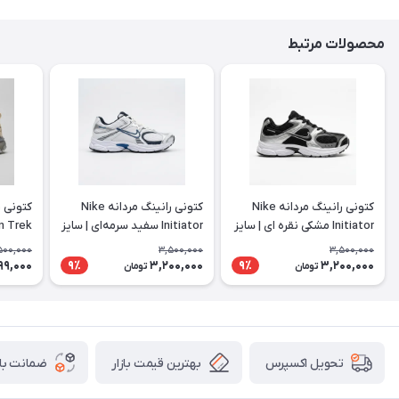
محصولات مرتبط
کتونی رانینگ مردانه Nike
کتونی رانینگ مردانه Nike
Initiator مشکی نقره ای | سایز
Initiator سفید سرمه‌ای | سایز
44 تا 47
44 تا 47
استفاده
500,000
3,500,000
3,500,000
99,000
3,200,000
3,200,000
9٪
9٪
تومان
تومان
بهترین قیمت بازار
ضمانت باز
تحویل اکسپرس