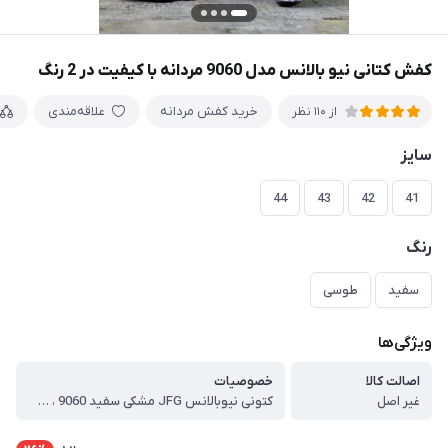
کفش کتانی نیو بالانس مدل 9060 مردانه با کیفیت در 2 رنگ
خرید کفش مردانه
علاقه‌مندی
از 110 نظر
سایز
44
43
42
41
رنگ
سفید
طوسی
ویژگی‌ها
اصالت کالا
خصوصیات
غیر اصل
کتونی نیوبالانس JFG مشکی سفید 9060 ، اصالت کالا : غیراصل ، برند : نیوبالانس ، مدل کالا : بندی ، رنگ : مشکی سفید ، دوخت : چسب پرس ، جنس زیره : پی یو ، جنس رویه : تور + چرم صنعتی ، نوع کفی : معمولی ، کشور تولید کننده : ایران ، توضیحات اجمالی کالا : قالب کار کوچک تر از حد معمول است دقت کنید ، کتونی نیوبالانس از تولیدات خاص و منحصر به فرد مجموعه است و از طراحی و ساخت خوبی برخوردار است .رویه ی توری کفش و داشتن منافذ ریز قابلیت دتنفس را برای پا فراهم میکند و باعث میشود پا احساس راحتی در پیاده روی های طولانی داشته باشد. ، زیره ی PU و با کیفیت کفش قابلیت انعطاف بالا را در این مدل فراهم کرده و شکنندگی و سختی زیره در این مدل وجود ندارد. ، کار دوخت داخل خورده است.