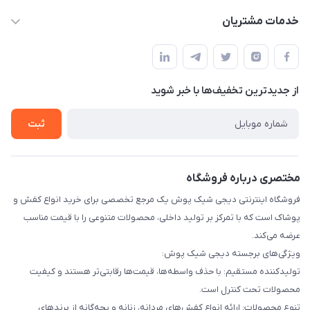
info@digishikpoosh.ir
حساب کاربری
خدمات مشتریان
تهران بهارستان گلستان قلعه میر خیابان مخابرات پلاک 43
مجله فروشگاه
قوانین و مقررات
لیست محصولات
حریم خصوصی
درباره ما
از جدید‌ترین تخفیف‌ها با‌ خبر شوید
راهنما
تماس با ما
ثبت
مختصری درباره فروشگاه
فروشگاه اینترنتی دیجی شیک پوش یک مرجع تخصصی برای خرید انواع کفش و
پوشاک است که با تمرکز بر تولید داخلی، محصولات متنوعی را با قیمت مناسب
عرضه می‌کند.
ویژگی‌های برجسته دیجی شیک پوش:
تولیدکننده مستقیم: با حذف واسطه‌ها، قیمت‌ها رقابتی‌تر هستند و کیفیت
محصولات تحت کنترل است.
تنوع محصولات: ارائه انواع کفش‌های مردانه، زنانه و بچه‌گانه از برندهای