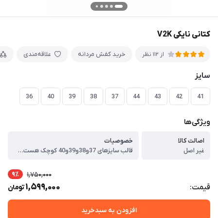
کتانی نایکی V2K
خرید کفش مردانه
علاقه‌مندی
از 112 نظر
سایز
36
40
39
38
37
44
43
42
41
ویژگی‌ها
اصالت کالا
خصوصیات
غیر اصل
قالب سایزهای 37و38و39و40 کوچک هست . بهتر است یک سایز از سایز خودتون بزرگتر انتخاب کنید ، برند : نایک ، نوع کالا : ( اسپرت – راحتی – پیاده روی – استفاده روزمره – مهمانی – اداره ) ، مدل کالا : بندی ، دوخت : داخل ، جنس زیره : دوتکه ، جنس رویه : تور پختی دوخت ، نوع کفی : معمولی ، کشور تولید کننده : ایران ، وزن خالص کالا : 720 ، قابل شستشو : میباشد (برای شستشو محصول بهتر است از شامپو و اَبر استفاده شود. بهتر است هنگام استفاده از ماشین لباسشویی از پودر آنزیم دار استفاده نشود) ، توضیحات اجمالی کالا : تمامی مواد اولیه این کار خارجی میباشد و در داخل مونتاژ شده قالب تمامی سایز ها استاندارد میباشد، کاملا مقاوم و دوخت داخل خورده میباشد، دوخت داخل کار باعث مقاومت بیشتر کتونی در برابر فشار وارد شده میشود .
9٪
1,750,000
1,599,000
قیمت:
تومان
افزودن به سبدخرید