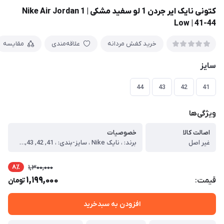
کتونی نایک ایر جردن 1 لو سفید مشکی | Nike Air Jordan 1
Low | 41-44
خرید کفش مردانه
علاقه‌مندی
مقایسه
سایز
44
43
42
41
ویژگی‌ها
اصالت کالا
خصوصیات
غیر اصل
برند: ، نایک Nike ، سایز-بندی: ، 41, 42, 43, 44 ، ویژه: ، آقایان ، مناسب: ، استریت استایل, روزمره, ست اسپرت, ست فشن, کژوال ، لژ: ، ندارد ، ساق: ، کوتاه ، رنگ بندی: ، دارد ، کیفیت: ، مشابه اورجینال (بهترین کیفیت تولید داخل)
8٪
1,300,000
1,199,000
قیمت:
تومان
افزودن به سبدخرید