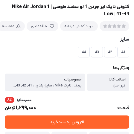
کتونی نایک ایر جردن 1 لو سفید طوسی | Nike Air Jordan 1
Low | 41-44
خرید کفش مردانه
علاقه‌مندی
مقایسه
سایز
44
43
42
41
ویژگی‌ها
اصالت کالا
خصوصیات
غیر اصل
برند: ، نایک Nike ، سایز-بندی: ، 41, 42, 43, 44 ، ویژه: ، آقایان ، مناسب: ، استریت استایل, روزمره, ست اسپرت, ست فشن, کژوال ، لژ: ، ندارد ، ساق: ، کوتاه ، رنگ بندی: ، دارد ، کیفیت: ، مشابه اورجینال (بهترین کیفیت تولید داخل)
8٪
1,400,000
1,299,000
قیمت:
تومان
افزودن به سبدخرید