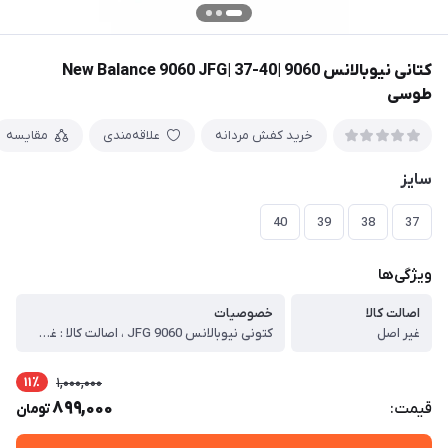
کتانی نیوبالانس 9060 |New Balance 9060 JFG| 37-40
طوسی
خرید کفش مردانه
علاقه‌مندی
مقایسه
سایز
40
39
38
37
ویژگی‌ها
اصالت کالا
خصوصیات
غیر اصل
کتونی نیوبالانس JFG 9060 ، اصالت کالا : غیراصل ، برند : نیوبالانس ، مدل کالا : بندی ، رنگ : ، دوخت : چسب پرس ، جنس زیره : پی یو ، جنس رویه : تور + چرم صنعتی ، نوع کفی : معمولی ، کشور تولید کننده : ایران ، توضیحات اجمالی کالا : ، کتونی نیوبالانس از تولیدات خاص و منحصر به فرد مجموعه است و از طراحی و ساخت خوبی برخوردار است .رویه ی توری کفش و داشتن منافذ ریز قابلیت دتنفس را برای پا فراهم میکند و باعث میشود پا احساس راحتی در پیاده روی های طولانی داشته باشد. ، زیره ی PU و با کیفیت کفش قابلیت انعطاف بالا را در این مدل فراهم کرده و شکنندگی و سختی زیره در این مدل وجود ندارد. ، کار دوخت داخل خورده است.
11٪
1,000,000
899,000
قیمت:
تومان