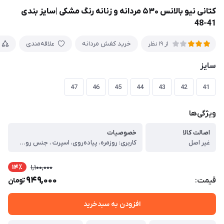
کتانی نیو بالانس ۵۳۰ مردانه و زنانه رنگ مشکی |سایز بندی
41-48
خرید کفش مردانه
علاقه‌مندی
از 19 نظر
سایز
47
46
45
44
43
42
41
ویژگی‌ها
اصالت کالا
خصوصیات
غیر اصل
کاربری: روزمره، پیاده‌روی، اسپرت ، جنس رویه: پارچه مش (Mesh) تنفس‌پذیر به‌همراه لایه‌های مصنوعی مقاوم ، جنس زیره: سبک با انعطاف‌پذیری بالا ، کفی داخلی: نرم و راحت، مناسب استفاده طولانی‌مدت ، نوع بستن: بندی ، وزن: سبک، مناسب راه رفتن طولانی ، قابلیت گردش هوا: دارد (کاهش تعریق پا) ، مقاومت زیره: مقاوم در برابر سایش ، فرم پنجه: استاندارد، بدون فشار به انگشتان ، ویژگی‌ها: ، طراحی ارگونومیک برای کاهش خستگی پا ، جذب ضربه مناسب در ناحیه پاشنه ، مناسب استفاده روزانه و فعالیت‌های سبک ، کیفیت ساخت مناسب نسبت به قیمت ، تولید داخل با کنترل کیفی مناسب ، مناسب برای: ، استفاده روزمره ، پیاده‌روی ، محل کار و فعالیت‌های شهری ، استایل اسپرت و کژوال ، راهنمای سایزبندی کتونی (تولید ایران) ، برای انتخاب سایز مناسب، طول پای خود را از پشت پاشنه تا نوک بلندترین انگشت (بر حسب سانتی‌متر) اندازه‌گیری کرده و با جدول زیر تطبیق دهید: ، سایز کفش طول پا (سانتی‌متر) ، 41 26 ، 42 26.5 ، 43 27 ، 44 27.5 ، نکات مهم انتخاب سایز: ، اگر بین دو سایز هستید، پیشنهاد می‌شود سایز بزرگ‌تر را انتخاب کنید. ، برای استفاده روزمره یا پیاده‌روی طولانی، انتخاب نیم تا یک سانتی‌متر فضای اضافه در پنجه توصیه می‌شود. ، این مدل دارای قالب استاندارد ایرانی است و مناسب پاهای معمولی می‌باشد. ، امکان اختلاف جزئی (±۳ میلی‌متر) در تولید وجود دارد.
14٪
1,100,000
949,000
قیمت:
تومان
افزودن به سبدخرید