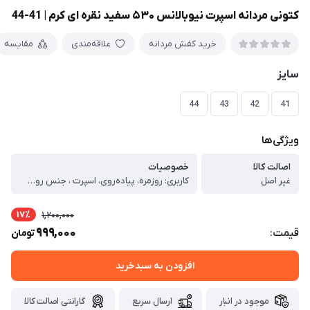
کتونی مردانه اسپرت نیوبالانس ۵۳۰ سفید نقره ای کرم | 41-44
خرید کفش مردانه
علاقه‌مندی
مقایسه
سایز
44
43
42
41
ویژگی‌ها
اصالت کالا
خصوصیات
غیر اصل
کاربری: روزمره، پیاده‌روی، اسپرت ، جنس رویه: پارچه مش (Mesh) تنفس‌پذیر به‌همراه لایه‌های مصنوعی مقاوم ، جنس زیره: سبک با انعطاف‌پذیری بالا ، کفی داخلی: نرم و راحت، مناسب استفاده طولانی‌مدت ، نوع بستن: بندی ، وزن: سبک، مناسب راه رفتن طولانی ، قابلیت گردش هوا: دارد (کاهش تعریق پا) ، مقاومت زیره: مقاوم در برابر سایش ، فرم پنجه: استاندارد، بدون فشار به انگشتان ، ویژگی‌ها: ، طراحی ارگونومیک برای کاهش خستگی پا ، جذب ضربه مناسب در ناحیه پاشنه ، مناسب استفاده روزانه و فعالیت‌های سبک ، کیفیت ساخت مناسب نسبت به قیمت ، تولید داخل با کنترل کیفی مناسب ، مناسب برای: ، استفاده روزمره ، پیاده‌روی ، محل کار و فعالیت‌های شهری ، استایل اسپرت و کژوال ، راهنمای سایزبندی کتونی (تولید ایران) ، برای انتخاب سایز مناسب، طول پای خود را از پشت پاشنه تا نوک بلندترین انگشت (بر حسب سانتی‌متر) اندازه‌گیری کرده و با جدول زیر تطبیق دهید: ، سایز کفش طول پا (سانتی‌متر) ، 41 25 ، 42 25.5 ، 43 26 ، 44 27 ، نکات مهم انتخاب سایز: ، اگر بین دو سایز هستید، پیشنهاد می‌شود سایز بزرگ‌تر را انتخاب کنید. ، برای استفاده روزمره یا پیاده‌روی طولانی، انتخاب نیم تا یک سانتی‌متر فضای اضافه در پنجه توصیه می‌شود. ، این مدل دارای قالب استاندارد ایرانی است و مناسب پاهای معمولی می‌باشد. ، امکان اختلاف جزئی (±۳ میلی‌متر) در تولید وجود دارد.
17٪
1,200,000
999,000
قیمت:
تومان
افزودن به سبدخرید
موجود در انبار
ارسال سریع
گارانتی اصالت کالا