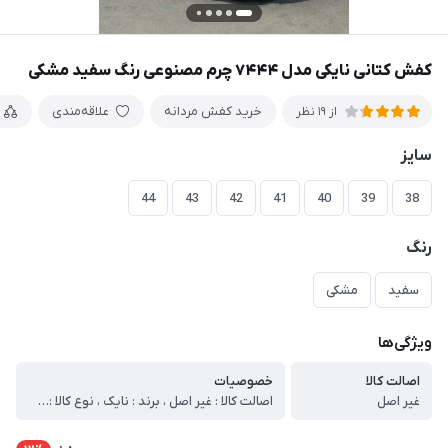
کفش کتانی نایکی مدل ۷۴۴۴ چرم مصنوعی رنگ سفید مشکی
خرید کفش مردانه
علاقه‌مندی
از 19 نظر
سایز
44
43
42
41
40
39
38
رنگ
سفید
مشکی
ویژگی‌ها
اصالت کالا
خصوصیات
غیر اصل
اصالت کالا : غیر اصل ، برند : نایک ، نوع کالا : ( اسپرت – راحتی – پیاده روی – استفاده روزمره – مهمانی – اداره ) ، مدل کالا : بندی ، دوخت : داخل ، جنس زیره : پی یو ، جنس رویه : تور دوخت ، نوع کفی : معمولی ، کشور تولید کننده : ایران ، وزن خالص کالا : 720 ، قابل شستشو : میباشد (برای شستشو محصول بهتر است از شامپو و اَبر استفاده شود. بهتر است هنگام استفاده از ماشین لباسشویی از پودر آنزیم دار استفاده نشود) ، توضیحات اجمالی کالا : تمامی مواد اولیه این کار خارجی میباشد و در داخل مونتاژ شده قالب تمامی سایز ها استاندارد میباشد، کاملا مقاوم و دوخت داخل خورده میباشد، دوخت داخل کار باعث مقاومت بیشتر کتونی در برابر فشار وارد شده میشود .