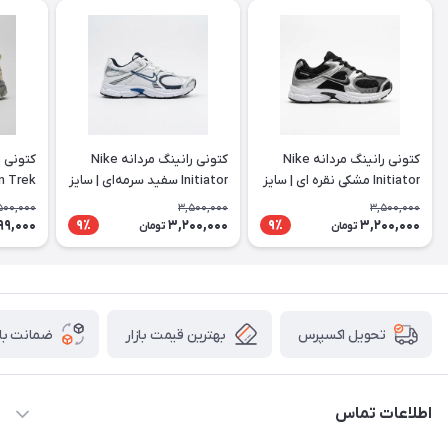
کتونی رانینگ مردانه Nike
کتونی رانینگ مردانه Nike
Initiator مشکی نقره ای | سایز
Initiator سفید سرمه‌ای | سایز
44 تا 47
44 تا 47
استفاده
500,000
3,500,000
3,500,000
99,000
3,200,000
3,200,000
9٪
9٪
تومان
تومان
بهترین قیمت بازار
ضمانت باز
تحویل اکسپرس
اطلاعات تماس