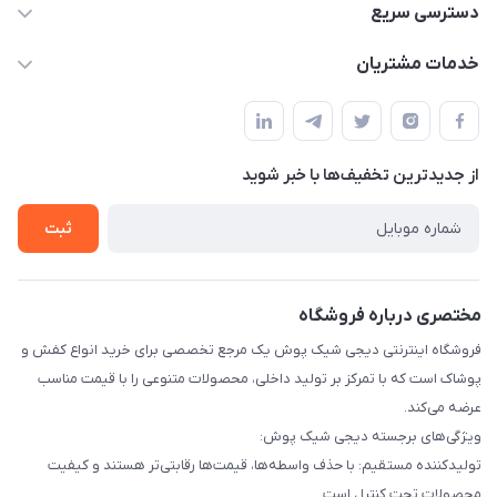
02156862270
دسترسی سریع
info@digishikpoosh.ir
حساب کاربری
خدمات مشتریان
تهران بهارستان گلستان قلعه میر خیابان مخابرات پلاک 43
مجله فروشگاه
قوانین و مقررات
لیست محصولات
حریم خصوصی
درباره ما
از جدید‌ترین تخفیف‌ها با‌ خبر شوید
راهنما
تماس با ما
ثبت
مختصری درباره فروشگاه
فروشگاه اینترنتی دیجی شیک پوش یک مرجع تخصصی برای خرید انواع کفش و
پوشاک است که با تمرکز بر تولید داخلی، محصولات متنوعی را با قیمت مناسب
عرضه می‌کند.
ویژگی‌های برجسته دیجی شیک پوش:
تولیدکننده مستقیم: با حذف واسطه‌ها، قیمت‌ها رقابتی‌تر هستند و کیفیت
محصولات تحت کنترل است.