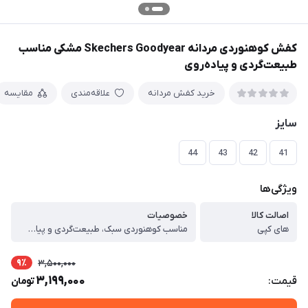
کفش کوهنوردی مردانه Skechers Goodyear مشکی مناسب
طبیعت‌گردی و پیاده‌روی
خرید کفش مردانه
علاقه‌مندی
مقایسه
سایز
44
43
42
41
ویژگی‌ها
اصالت کالا
خصوصیات
های کپی
مناسب کوهنوردی سبک، طبیعت‌گردی و پیاده‌روی ، رویه ترکیبی از چرم مصنوعی مقاوم و پارچه تنفس‌پذیر ، زیره لاستیکی ضدلغزش با دوام بالا ، طراحی اسپرت و ارگونومیک ، کفی نرم و راحت مناسب استفاده طولانی‌مدت ، بند مقاوم برای فیکس شدن بهتر پا ، مقاوم در برابر سایش و شرایط محیطی ، مناسب استفاده روزمره و فضای باز ، کاربردها ، کفش مناسب کوهنوردی سبک ، کفش طبیعت‌گردی مردانه ، کفش پیاده‌روی روزانه ، کفش اسپرت مردانه مقاوم ، راهنمای سایزبندی کتونی (تولید ایران) ، برای انتخاب سایز مناسب، طول پای خود را از پشت پاشنه تا نوک بلندترین انگشت (بر حسب سانتی‌متر) اندازه‌گیری کرده و با جدول زیر تطبیق دهید: ، سایز کفش طول پا (سانتی‌متر) ، 41 25 ، 42 25.5 ، 43 26 ، 44 26.5 ، نکات مهم انتخاب سایز: ، اگر بین دو سایز هستید، پیشنهاد می‌شود سایز بزرگ‌تر را انتخاب کنید. ، برای استفاده روزمره یا پیاده‌روی طولانی، انتخاب نیم تا یک سانتی‌متر فضای اضافه در پنجه توصیه می‌شود. ، این مدل دارای قالب استاندارد ایرانی است و مناسب پاهای معمولی می‌باشد. ، امکان اختلاف جزئی (±۳ میلی‌متر) در تولید وجود دارد.
9٪
3,500,000
3,199,000
قیمت:
تومان