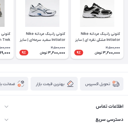
کتونی رانینگ مردانه Nike
کتونی رانینگ مردانه Nike
Initiator مشکی نقره ای | سایز
Initiator سفید سرمه‌ای | سایز
44 تا 47
44 تا 47
استفاده
500,000
3,500,000
3,500,000
99,000
3,200,000
3,200,000
9٪
9٪
تومان
تومان
بهترین قیمت بازار
ضمانت باز
تحویل اکسپرس
اطلاعات تماس
02156862270
دسترسی سریع