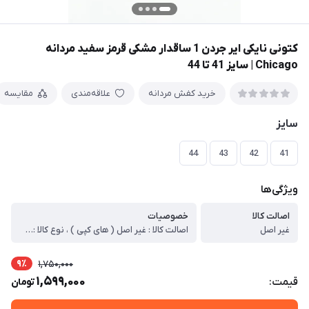
کتونی نایکی ایر جردن 1 ساقدار مشکی قرمز سفید مردانه
Chicago | سایز 41 تا 44
خرید کفش مردانه
علاقه‌مندی
مقایسه
سایز
44
43
42
41
ویژگی‌ها
اصالت کالا
خصوصیات
غیر اصل
اصالت کالا : غیر اصل ( های کپی ) ، نوع کالا : ( اسپرت – پیاده روی – باشگاه – مهمانی – استفاده روزمره ) ، مدل کالا : بندی ، دوخت : چسب پرس ، جنس زیره : پی یو + ( باعث انعطاف پذیری بیشتر کار و راحتی ) ، جنس رویه :چرم صنعتی ( باعث ضد آب کار میشود ) ، نوع کفی : راحتی ، گردش هوا ، جلو گیری از بود بد پا ، قابل تعویض ، کشور تولید کننده : ایران ، قابل شستشو : میباشد (برای شستشو محصول بهتر است از شامپو و اَبر استفاده شود. هنگام استفاده از ماشین لباسشویی از پودر آنزیم دار استفاده نشود) ، توضیحات اجمالی کالا : ، تمامی مواد اولیه این کار خارجی میباشد و در داخل مونتاژ شده قالب تمامی سایز ها استاندارد میباشد، کاملا مقاوم میباشد، چسب پرس داخل کار باعث مقاومت بیشتر کتونی در برابر فشار وارد شده میشود . ، رویه کار چرم میباشد ، علت استفاده از این رویه برای محصول باعث ضد آب شدن کار میشود.
9٪
1,750,000
1,599,000
قیمت:
تومان