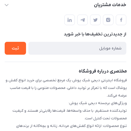
info@digishikpoosh.ir
حساب کاربری
خدمات مشتریان
تهران بهارستان گلستان قلعه میر خیابان مخابرات پلاک 43
مجله فروشگاه
قوانین و مقررات
لیست محصولات
حریم خصوصی
درباره ما
از جدید‌ترین تخفیف‌ها با‌ خبر شوید
راهنما
تماس با ما
ثبت
مختصری درباره فروشگاه
فروشگاه اینترنتی دیجی شیک پوش یک مرجع تخصصی برای خرید انواع کفش و
پوشاک است که با تمرکز بر تولید داخلی، محصولات متنوعی را با قیمت مناسب
عرضه می‌کند.
ویژگی‌های برجسته دیجی شیک پوش:
تولیدکننده مستقیم: با حذف واسطه‌ها، قیمت‌ها رقابتی‌تر هستند و کیفیت
محصولات تحت کنترل است.
تنوع محصولات: ارائه انواع کفش‌های مردانه، زنانه و بچه‌گانه از برندهای