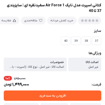
کتانی اسپرت مدل نایک Air Force 1 سفیدنقره ای | سایزبندی
37 تا 40
خرید کفش مردانه
علاقه‌مندی
مقایسه
سایز
40
39
38
37
ویژگی‌ها
اصالت کالا
خصوصیات
غیر اصل
اصالت کالا : غیر اصل ، نوع کالا : (اسپرت – باشگاه – پیاده روی – استفاده روز مره) ، مدل کالا : بندی ، جنس زیره : PU ، جنس رویه : چرم صنعتی ، نوع کفی : راحتی ، کشور تولید کننده : ایران ، وزن خالص کالا: 660گرم ، توضیحات اجمالی کالا : قالب کار استاندارد میباشد
10٪
1,650,000
1,499,000
قیمت:
تومان
افزودن به سبدخرید