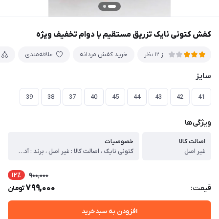
کفش کتونی نایک تزریق مستقیم با دوام تخفیف ویژه
خرید کفش مردانه
علاقه‌مندی
از 12 نظر
سایز
39
38
37
40
45
44
43
42
41
ویژگی‌ها
اصالت کالا
خصوصیات
غیر اصل
کتونی نایک ، اصالت کالا : غیر اصل ، برند : آدیداس ، نوع کالا : ( اسپرت – استفاده روزمره – پیاده روی – ورزشی ) ، مدل کالا : بندی ، رنگ : مشکی سفید ، دوخت : چسب پرس مقاوم ، جنس زیره : پی یو ، جنس رویه : تور + اشبالت + ورنی ، نوع کفی : معمولی ، کشور تولید کننده : ایران ، وزن خالص کالا : 570 ، توضیحات اجمالی کالا : ، قالب کتونی استاندارد میباشد و مناسب با فرم پای ایرانی ساخته شده است . ، (برای شستشو محصول بهتر است از شامپو و اَبر استفاده شود.هنگام استفاده از ماشین لباسشویی از پودر آنزیم دار استفاده نشود)
12٪
900,000
799,000
قیمت:
تومان
افزودن به سبدخرید