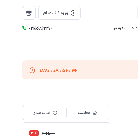
ورود / ثبت‌نام
له
تعویض
02156862270
1870
:
08
:
56
:
41
مقایسه
علاقه‌مندی
21٪
499,000