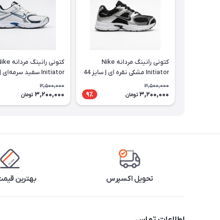
کتونی رانینگ مردانه Nike
کتونی رانینگ مردانه
Initiator مشکی نقره ای | سایز 44
تا 47
تا 47
3,500,000
3,500,000
3,200,000
3,200,000
9٪
تومان
تومان
تحویل اکسپرس
بهترین قیمت 