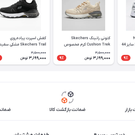
 Nike
کتونی رانینگ Skechers
کفش اسپرت پیاده‌روی
Initiator سفید سرمه‌ای | سایز 44
Cushion Trek کرم مخصوص
Skechers Trail مشکی سفید
استفاده روزانه
3,500,000
3,500,000
3,199,000
3,199,000
9٪
9٪
تومان
تومان
بازار
ضمانت بازگشت کالا
ضمانت 