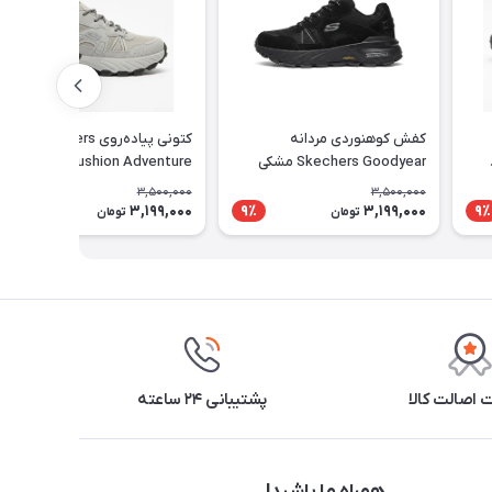
کفش کوهنوردی مردانه
کتونی پیاده‌روی Skechers
Skechers Goodyear مشکی
Cushion Adventure طوسی
مناسب طبیعت‌گردی و پیاده‌روی
مناسب استفاده روزمره
3,500,000
3,500,000
3,199,000
3,199,000
9٪
9٪
9٪
تومان
تومان
اصالت کالا
پشتیبانی ۲۴ ساعته