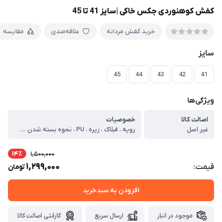
کفش کوهنوردی جکس خاکی |سایز 41 تا 45
خرید کفش مردانه
علاقه‌مندی
مقایسه
سایز
45
44
43
42
41
ویژگی‌ها
اصالت کالا
خصوصیات
غیر اصل
رویه ، فبلاک ، زیره ، PU ، نحوه بسته شدن کفش ، بندی
14٪
1,500,000
1,299,000
قیمت:
تومان
افزودن به سبدخرید
موجود در انبار
ارسال سریع
گارانتی اصالت کالا