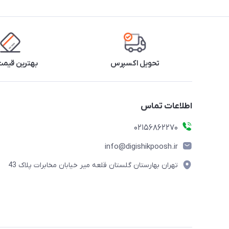
تحویل اکسپرس
بهترین قیمت 
اطلاعات تماس
02156862270
info@digishikpoosh.ir
تهران بهارستان گلستان قلعه میر خیابان مخابرات پلاک 43