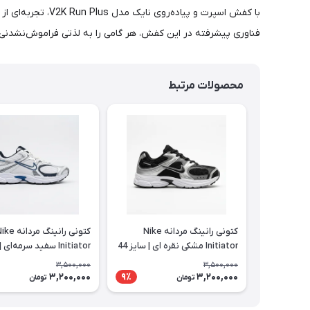
با کفش اسپرت و پ
فناوری پیشرفته در این کفش، هر گامی را به لذتی فراموش‌نشدنی ت
محصولات مرتبط
کتونی رانینگ مردانه Nike
کتونی رانینگ مردانه
Initiator مشکی نقره ای | سایز 44
تا 47
تا 47
3,500,000
3,500,000
3,200,000
3,200,000
9٪
تومان
تومان