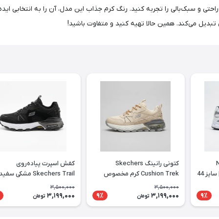
یاده‌روی نایک مدل V2K Run Plus، تجربه‌ای از راحتی و سبک‌بالی را تجربه کنید. رنگ کرم جذاب این مدل، 
بدیل می‌کند. همین حالا تهیه کنید و متفاوت باشید!
 Nike
کتونی رانینگ Skechers
کفش اسپرت پیاده‌روی
Initiator سفید سرمه‌ای | سایز 44
Cushion Trek کرم مخصوص
Skechers Trail مشکی سفید
استفاده روزانه
3,500,000
3,500,000
3,199,000
3,199,000
9٪
9٪
تومان
تومان