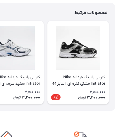
محصولات مرتبط
کتونی رانینگ مردانه Nike
کتونی رانینگ مردانه
Initiator مشکی نقره ای | سایز 44
تا 47
تا 47
3,500,000
3,500,000
3,200,000
3,200,000
9٪
تومان
تومان