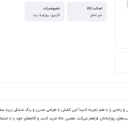
اصالت کالا
خصوصیات
غیر اصل
کاربری: روزمره، پیاده‌روی، اسپرت ، جنس رویه: چرم صنعتی به‌همراه لایه‌های مصنوعی مقاوم ، جنس زیره: سبک با انعطاف‌پذیری بالا ، کفی داخلی: نرم و راحت، مناسب استفاده طولانی‌مدت ، نوع بستن: بندی ، وزن: سبک، مناسب راه رفتن طولانی ، مقاومت زیره: مقاوم در برابر سایش ، فرم پنجه: استاندارد، بدون فشار به انگشتان ، ویژگی‌ها: ، طراحی ارگونومیک برای کاهش خستگی پا ، جذب ضربه مناسب در ناحیه پاشنه ، مناسب استفاده روزانه و فعالیت‌های سبک ، کیفیت ساخت مناسب نسبت به قیمت ، تولید داخل با کنترل کیفی مناسب ، مناسب برای: ، استفاده روزمره ، پیاده‌روی ، محل کار و فعالیت‌های شهری ، استایل اسپرت و کژوال ، راهنمای سایزبندی کتونی (تولید ایران) ، برای انتخاب سایز مناسب، طول پای خود را از پشت پاشنه تا نوک بلندترین انگشت (بر حسب سانتی‌متر) اندازه‌گیری کرده و با جدول زیر تطبیق دهید: ، سایز کفش طول پا (سانتی‌متر) ، 41 26 ، 42 26.5 ، 43 27 ، 44 27.5 ، نکات مهم انتخاب سایز: ، اگر بین دو سایز هستید، پیشنهاد می‌شود سایز بزرگ‌تر را انتخاب کنید. ، برای استفاده روزمره یا پیاده‌روی طولانی، انتخاب نیم تا یک سانتی‌متر فضای اضافه در پنجه توصیه می‌شود. ، این مدل دارای قالب استاندارد ایرانی است و مناسب پاهای معمولی می‌باشد. ، امکان اختلاف جزئی (±۳ میلی‌متر) در تولید وجود دارد.
‌های روزانه‌تان فراهم می‌کند. همین حالا خرید کنید و گام‌های خود را با اعتما