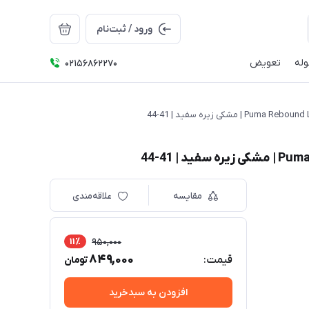
ورود / ثبت‌نام
له
تعویض
02156862270
مقایسه
علاقه‌مندی
11٪
950,000
849,000
قیمت:
تومان
افزودن به سبدخرید