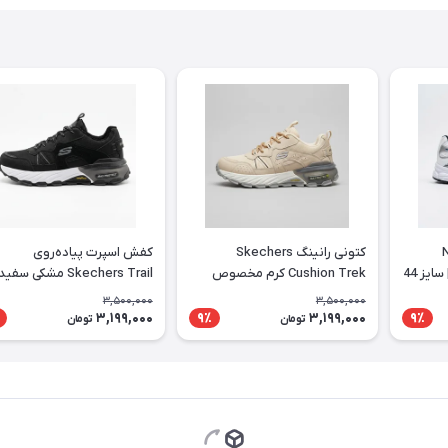
 Nike
کتونی رانینگ Skechers
کفش اسپرت پیاده‌روی
Initiator سفید سرمه‌ای | سایز 44
Cushion Trek کرم مخصوص
Skechers Trail مشکی سفید
استفاده روزانه
3,500,000
3,500,000
3,199,000
3,199,000
9٪
9٪
تومان
تومان