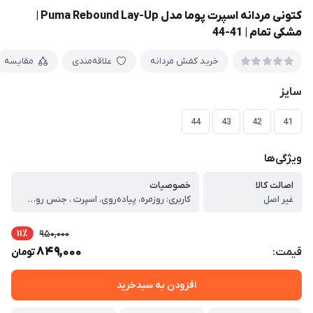
کتونی مردانه اسپرت پوما مدل Puma Rebound Lay-Up |
مشکی تمام | 41-44
خرید کفش مردانه
علاقه‌مندی
مقایسه
سایز
44
43
42
41
ویژگی‌ها
اصالت کالا
خصوصیات
غیر اصل
کاربری: روزمره، پیاده‌روی، اسپرت ، جنس رویه: چرم صنعتی به‌همراه لایه‌های مصنوعی مقاوم ، جنس زیره: سبک با انعطاف‌پذیری بالا ، کفی داخلی: نرم و راحت، مناسب استفاده طولانی‌مدت ، نوع بستن: بندی ، وزن: سبک، مناسب راه رفتن طولانی ، مقاومت زیره: مقاوم در برابر سایش ، فرم پنجه: استاندارد، بدون فشار به انگشتان ، ویژگی‌ها: ، طراحی ارگونومیک برای کاهش خستگی پا ، جذب ضربه مناسب در ناحیه پاشنه ، مناسب استفاده روزانه و فعالیت‌های سبک ، کیفیت ساخت مناسب نسبت به قیمت ، تولید داخل با کنترل کیفی مناسب ، مناسب برای: ، استفاده روزمره ، پیاده‌روی ، محل کار و فعالیت‌های شهری ، استایل اسپرت و کژوال ، راهنمای سایزبندی کتونی (تولید ایران) ، برای انتخاب سایز مناسب، طول پای خود را از پشت پاشنه تا نوک بلندترین انگشت (بر حسب سانتی‌متر) اندازه‌گیری کرده و با جدول زیر تطبیق دهید: ، سایز کفش طول پا (سانتی‌متر) ، 41 25.5 ، 42 26 ، 43 26.5 ، 44 27 ، نکات مهم انتخاب سایز: ، اگر بین دو سایز هستید، پیشنهاد می‌شود سایز بزرگ‌تر را انتخاب کنید. ، برای استفاده روزمره یا پیاده‌روی طولانی، انتخاب نیم تا یک سانتی‌متر فضای اضافه در پنجه توصیه می‌شود. ، این مدل دارای قالب استاندارد ایرانی است و مناسب پاهای معمولی می‌باشد. ، امکان اختلاف جزئی (±۳ میلی‌متر) در تولید وجود دارد.
11٪
950,000
849,000
قیمت:
تومان
افزودن به سبدخرید