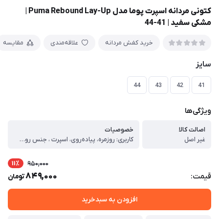
کتونی مردانه اسپرت پوما مدل Puma Rebound Lay-Up |
مشکی سفید | 41-44
خرید کفش مردانه
علاقه‌مندی
مقایسه
سایز
44
43
42
41
ویژگی‌ها
اصالت کالا
خصوصیات
غیر اصل
کاربری: روزمره، پیاده‌روی، اسپرت ، جنس رویه: چرم صنعتی به‌همراه لایه‌های مصنوعی مقاوم ، جنس زیره: سبک با انعطاف‌پذیری بالا ، کفی داخلی: نرم و راحت، مناسب استفاده طولانی‌مدت ، نوع بستن: بندی ، وزن: سبک، مناسب راه رفتن طولانی ، مقاومت زیره: مقاوم در برابر سایش ، فرم پنجه: استاندارد، بدون فشار به انگشتان ، ویژگی‌ها: ، طراحی ارگونومیک برای کاهش خستگی پا ، جذب ضربه مناسب در ناحیه پاشنه ، مناسب استفاده روزانه و فعالیت‌های سبک ، کیفیت ساخت مناسب نسبت به قیمت ، تولید داخل با کنترل کیفی مناسب ، مناسب برای: ، استفاده روزمره ، پیاده‌روی ، محل کار و فعالیت‌های شهری ، استایل اسپرت و کژوال ، راهنمای سایزبندی کتونی (تولید ایران) ، برای انتخاب سایز مناسب، طول پای خود را از پشت پاشنه تا نوک بلندترین انگشت (بر حسب سانتی‌متر) اندازه‌گیری کرده و با جدول زیر تطبیق دهید: ، سایز کفش طول پا (سانتی‌متر) ، 41 25.5 ، 42 26 ، 43 26.5 ، 44 27 ، نکات مهم انتخاب سایز: ، اگر بین دو سایز هستید، پیشنهاد می‌شود سایز بزرگ‌تر را انتخاب کنید. ، برای استفاده روزمره یا پیاده‌روی طولانی، انتخاب نیم تا یک سانتی‌متر فضای اضافه در پنجه توصیه می‌شود. ، این مدل دارای قالب استاندارد ایرانی است و مناسب پاهای معمولی می‌باشد. ، امکان اختلاف جزئی (±۳ میلی‌متر) در تولید وجود دارد.
11٪
950,000
849,000
قیمت:
تومان
افزودن به سبدخرید