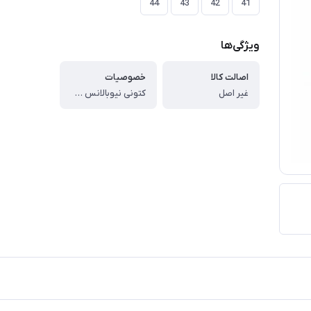
44
43
42
41
ویژگی‌ها
اصالت کالا
خصوصیات
غیر اصل
کتونی نیوبالانس JFG 9060 ، اصالت کالا : غیراصل ، برند : نیوبالانس ، مدل کالا : بندی ، رنگ : ، دوخت : چسب پرس ، جنس زیره : پی یو ، جنس رویه : تور + چرم صنعتی ، نوع کفی : معمولی ، کشور تولید کننده : ایران ، توضیحات اجمالی کالا : ، کتونی نیوبالانس از تولیدات خاص و منحصر به فرد مجموعه است و از طراحی و ساخت خوبی برخوردار است .رویه ی توری کفش و داشتن منافذ ریز قابلیت دتنفس را برای پا فراهم میکند و باعث میشود پا احساس راحتی در پیاده روی های طولانی داشته باشد. ، زیره ی PU و با کیفیت کفش قابلیت انعطاف بالا را در این مدل فراهم کرده و شکنندگی و سختی زیره در این مدل وجود ندارد. ، کار دوخت داخل خورده است.