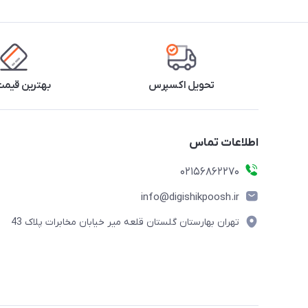
تحویل اکسپرس
بهترین قیمت 
اطلاعات تماس
02156862270
info@digishikpoosh.ir
تهران بهارستان گلستان قلعه میر خیابان مخابرات پلاک 43