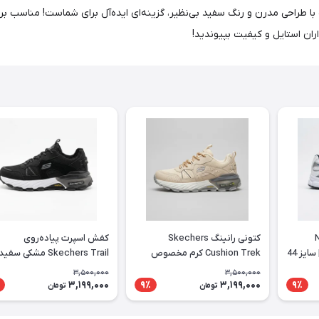
ان استایل و کیفیت بپیوندید!
 Nike
کتونی رانینگ Skechers
کفش اسپرت پیاده‌روی
Initiator سفید سرمه‌ای | سایز 44
Cushion Trek کرم مخصوص
Skechers Trail مشکی سفید
استفاده روزانه
3,500,000
3,500,000
3,199,000
3,199,000
9٪
9٪
تومان
تومان