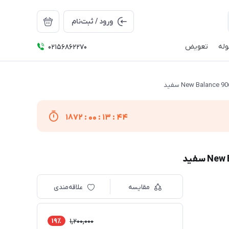
ورود / ثبت‌نام
له
تعویض
02156862270
1872
:
00
:
13
:
44
مقایسه
علاقه‌مندی
19٪
1,200,000