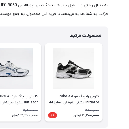
حرکت به شما هدیه می‌دهد. با خرید این محصول، به جمع دوستدار
محصولات مرتبط
کتونی رانینگ مردانه Nike
کتونی رانینگ مردانه
Initiator مشکی نقره ای | سایز 44
تا 47
تا 47
3,500,000
3,500,000
3,200,000
3,200,000
9٪
تومان
تومان