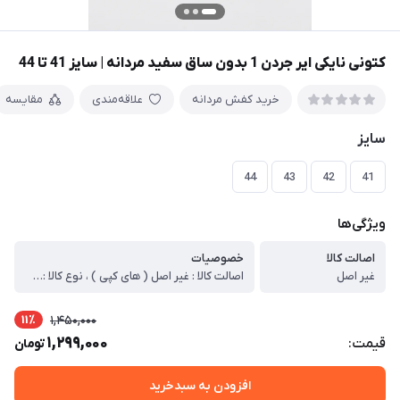
کتونی نایکی ایر جردن 1 بدون ساق سفید مردانه | سایز 41 تا 44
خرید کفش مردانه
علاقه‌مندی
مقایسه
سایز
44
43
42
41
ویژگی‌ها
اصالت کالا
خصوصیات
غیر اصل
اصالت کالا : غیر اصل ( های کپی ) ، نوع کالا : ( اسپرت – پیاده روی – باشگاه – مهمانی – استفاده روزمره ) ، مدل کالا : بندی ، دوخت : چسب پرس ، جنس زیره : پی یو + ( باعث انعطاف پذیری بیشتر کار و راحتی ) ، جنس رویه :چرم صنعتی ( باعث ضد آب کار میشود ) ، نوع کفی : راحتی ، گردش هوا ، جلو گیری از بود بد پا ، قابل تعویض ، کشور تولید کننده : ایران ، قابل شستشو : میباشد (برای شستشو محصول بهتر است از شامپو و اَبر استفاده شود. هنگام استفاده از ماشین لباسشویی از پودر آنزیم دار استفاده نشود) ، توضیحات اجمالی کالا : ، تمامی مواد اولیه این کار خارجی میباشد و در داخل مونتاژ شده قالب تمامی سایز ها استاندارد میباشد، کاملا مقاوم میباشد، چسب پرس داخل کار باعث مقاومت بیشتر کتونی در برابر فشار وارد شده میشود . ، رویه کار چرم میباشد ، علت استفاده از این رویه برای محصول باعث ضد آب شدن کار میشود.
11٪
1,450,000
1,299,000
قیمت:
تومان
افزودن به سبدخرید