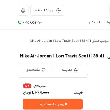
ورود / ثبت‌نام
له
تعویض
02156862270
مقایسه
علاقه‌مندی
10٪
1,650,000
1,499,000
قیمت:
تومان
افزودن به سبدخرید