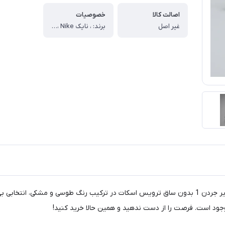
اصالت کالا
خصوصیات
غیر اصل
برند: ، نایک Nike ، سایز-بندی: ، 41, 42, 43, 44 ، ویژه: ، آقایان ، مناسب: ، استریت استایل, روزمره, ست اسپرت, ست فشن, کژوال ، لژ: ، ندارد ، ساق: ، کوتاه ، رنگ بندی: ، دارد ، کیفیت: ، مشابه اورجینال (بهترین کیفیت تولید داخل)
آیا به دنبال استایلی خاص و منحصر به فرد هستید؟ کتونی نایک ایر جردن 1 بدون ساق ترویس اسکات در تر