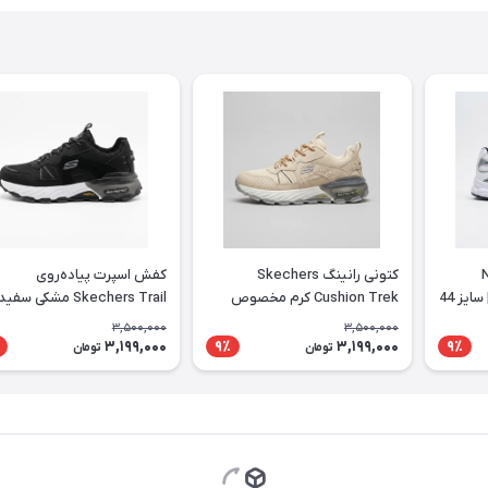
 Nike
کتونی رانینگ Skechers
کفش اسپرت پیاده‌روی
Initiator سفید سرمه‌ای | سایز 44
Cushion Trek کرم مخصوص
Skechers Trail مشکی سفید
استفاده روزانه
3,500,000
3,500,000
3,199,000
3,199,000
9٪
9٪
تومان
تومان