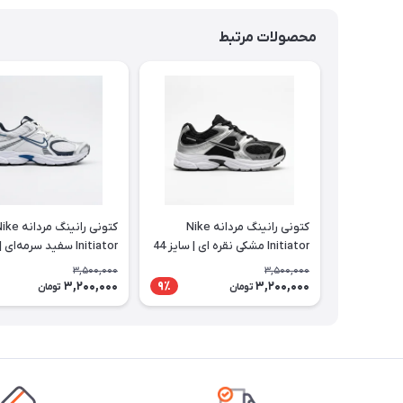
محصولات مرتبط
کتونی رانینگ مردانه Nike
کتونی رانینگ مردانه
Initiator مشکی نقره ای | سایز 44
تا 47
تا 47
3,500,000
3,500,000
3,200,000
3,200,000
9٪
تومان
تومان