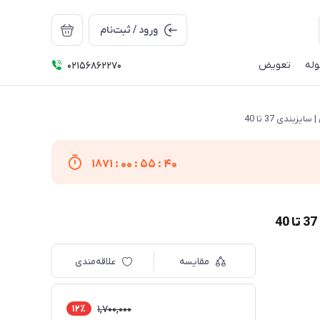
ورود / ثبت‌نام
له
تعویض
02156862270
1871
:
00
:
55
:
40
مقایسه
علاقه‌مندی
12٪
1,700,000