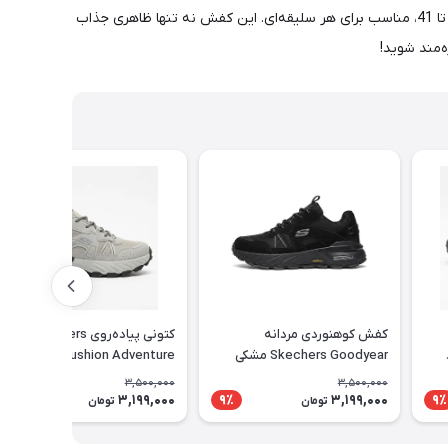
با کفش کتونی اسپرت V2K، سبک و راحتی را در هر گام تجربه کنید! طراحی مدرن سفید کالباسی آن با هر پوششی هماهنگ می‌شود. سایزبندی 38 تا 41، مناسب برای هر سلیقه‌ای. این کفش نه تنها ظاهری جذاب
ه‌مند شوید!
کفش کوهنوردی مردانه
کتونی پیاده‌روی Skechers
Skechers Goodyear مشکی
Cushion Adventure طوسی
مناسب طبیعت‌گردی و پیاده‌روی
مناسب استفاده روزمره
3,500,000
3,500,000
3,199,000
3,199,000
9٪
9٪
9٪
تومان
تومان