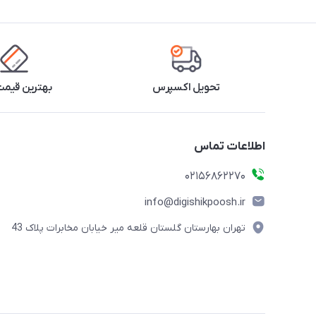
تحویل اکسپرس
بهترین قیمت 
اطلاعات تماس
02156862270
info@digishikpoosh.ir
تهران بهارستان گلستان قلعه میر خیابان مخابرات پلاک 43