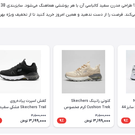
ا می‌کند. فرصت را از دست ندهید و همین امروز خرید کنید تا از تخفیف ویژه بهر
 Nike
کتونی رانینگ Skechers
کفش اسپرت پیاده‌روی
Initiator سفید سرمه‌ای | سایز 44
Cushion Trek کرم مخصوص
Skechers Trail مشکی سفید
استفاده روزانه
3,500,000
3,500,000
3,199,000
3,199,000
9٪
9٪
تومان
تومان