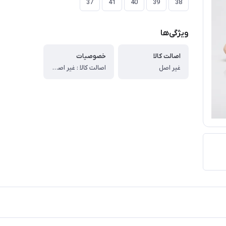
37
41
40
39
38
ویژگی‌ها
اصالت کالا
خصوصیات
غیر اصل
اصالت کالا : غیر اصل ، برند : نایک ، نوع کالا : ( اسپرت – راحتی – پیاده روی – استفاده روزمره – مهمانی – اداره ) ، مدل کالا : بندی ، دوخت : داخل ، جنس زیره : پی یو ، جنس رویه : تور دوخت ، نوع کفی : معمولی ، کشور تولید کننده : ایران ، وزن خالص کالا : 720 ، قابل شستشو : میباشد (برای شستشو محصول بهتر است از شامپو و اَبر استفاده شود. بهتر است هنگام استفاده از ماشین لباسشویی از پودر آنزیم دار استفاده نشود) ، توضیحات اجمالی کالا : تمامی مواد اولیه این کار خارجی میباشد و در داخل مونتاژ شده قالب تمامی سایز ها استاندارد میباشد، کاملا مقاوم و دوخت داخل خورده میباشد، دوخت داخل کار باعث مقاومت بیشتر کتونی در برابر فشار وارد شده میشود .