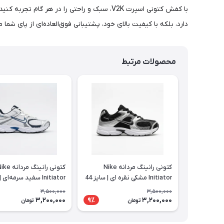
دارد، بلکه با کیفیت بالای خود، پشتیبانی فوق‌العاده‌ای از پای شم
محصولات مرتبط
کتونی رانینگ مردانه Nike
کتونی رانینگ مردانه
Initiator مشکی نقره ای | سایز 44
تا 47
تا 47
3,500,000
3,500,000
3,200,000
3,200,000
9٪
تومان
تومان