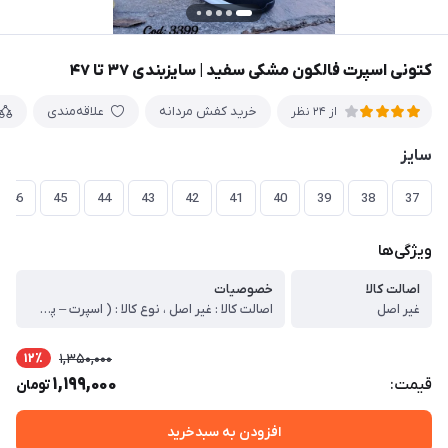
کتونی اسپرت فالکون مشکی سفید | سایزبندی ۳۷ تا ۴۷
خرید کفش مردانه
علاقه‌مندی
از 24 نظر
سایز
46
45
44
43
42
41
40
39
38
37
ویژگی‌ها
اصالت کالا
خصوصیات
غیر اصل
اصالت کالا : غیر اصل ، نوع کالا : ( اسپرت – پیاده روی – استفاده روزمره – مهمانی ) ، مدل کالا : بندی ، رنگ : رنگ بندی ، جنس زیره : پی یو ، جنس رویه : صنعتی ، نوع کفی : راحتی ، کشور تولید کننده : ایران ، وزن خالص کالا : 760 ، توضیحات اجمالی کالا : قالب کار استاندارد میباشد – بیرون کاری مقاوم میباشد.
12٪
1,350,000
1,199,000
قیمت:
تومان
افزودن به سبدخرید