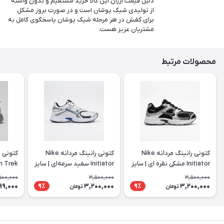
دلیل قیمت ارزان این کالا خرید مستقیم و بدون واسته
از تولیدی شیک پوشان است و در صورت بروز مشکل
برای کفش در هر مرحله شیک پوشان پاسخگوی کامل به
مشتریان عزیز هست.
محصولات مرتبط
کتونی رانینگ مردانه Nike
کتونی رانینگ مردانه Nike
Initiator مشکی نقره ای | سایز
Initiator سفید سرمه‌ای | سایز
44 تا 47
44 تا 47
استفاده
500,000
3,500,000
3,500,000
99,000
3,200,000
3,200,000
9٪
9٪
تومان
تومان