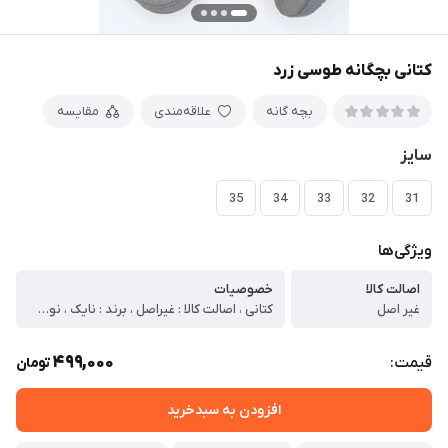
کتانی بچگانه طوسی زرد
بچه گانه
علاقه‌مندی
مقایسه
سایز
35
34
33
32
31
ویژگی‌ها
اصالت کالا
خصوصیات
غیر اصل
کتانی ، اصالت کالا : غیراصل ، برند : نایک ، نوع کالا : ( اسپرت -پیاده روی – استفاده روزمره – مهمانی ) ، مدل کالا : بندی ، دوخت : چسب پرس ، جنس زیره : پی یو ، جنس رویه : چرم صنعتی ، نوع کفی : معمولی ، کشور تولید کننده : ایران ، وزن خالص کالا (هردو لنگه باهم) : 516 ، توضیحات اجمالی کالا : کاری سبک و مقاوم دربرابر سایدگی میباشد ، دلیل قیمت ارزان این کالا خرید مستقیم و بدون واسته از تولیدی شیک پوشان است و در صورت بروز مشکل برای کفش در هر مرحله شیک پوشان پاسخگوی کامل به مشتریان عزیز هست.
499,000
قیمت:
تومان
افزودن به سبدخرید