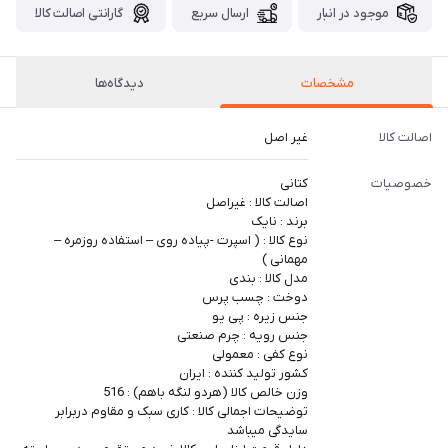
موجود در انبار
ارسال سریع
گارانتی اصالت کالا
مشخصات
دیدگاه‌ها
اصالت کالا
غیر اصل
خصوصیات
کتانی
اصالت کالا : غیراصل
برند : نایک
نوع کالا : ( اسپرت -پیاده روی – استفاده روزمره –
مهمانی )
مدل کالا : بندی
دوخت : چسب پرس
جنس زیره : پی یو
جنس رویه : چرم صنعتی
نوع کفی : معمولی
کشور تولید کننده : ایران
وزن خالص کالا (هردو لنگه باهم) : 516
توضیحات اجمالی کالا : کاری سبک و مقاوم دربرابر
سایدگی میباشد