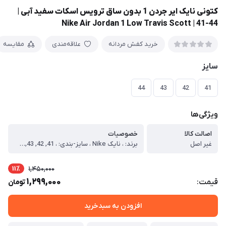
کتونی نایک ایر جردن 1 بدون ساق ترویس اسکات سفید آبی |
Nike Air Jordan 1 Low Travis Scott | 41-44
خرید کفش مردانه
علاقه‌مندی
مقایسه
سایز
44
43
42
41
ویژگی‌ها
اصالت کالا
خصوصیات
غیر اصل
برند: ، نایک Nike ، سایز-بندی: ، 41, 42, 43, 44 ، ویژه: ، آقایان ، مناسب: ، استریت استایل, روزمره, ست اسپرت, ست فشن, کژوال ، لژ: ، ندارد ، ساق: ، کوتاه ، رنگ بندی: ، دارد ، کیفیت: ، مشابه اورجینال (بهترین کیفیت تولید داخل)
11٪
1,450,000
1,299,000
قیمت:
تومان
افزودن به سبدخرید