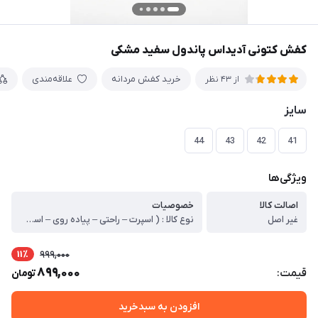
کفش کتونی آدیداس پاندول سفید مشکی
خرید کفش مردانه
علاقه‌مندی
از 43 نظر
سایز
44
43
42
41
ویژگی‌ها
اصالت کالا
خصوصیات
غیر اصل
نوع کالا : ( اسپرت – راحتی – پیاده روی – استفاده روزمره – مهمانی – اداره ) ، مدل کالا : بندی ، دوخت : داخل ، جنس زیره : پی یو تزریق مستقیم ، جنس رویه : لاکرا ، نوع کفی : معمولی ، کشور تولید کننده : ایران ، قابل شستشو : میباشد (برای شستشو محصول بهتر است از شامپو و اَبر استفاده شود. بهتر است هنگام استفاده از ماشین لباسشویی از پودر آنزیم دار استفاده نشود)
11٪
999,000
899,000
قیمت:
تومان
افزودن به سبدخرید